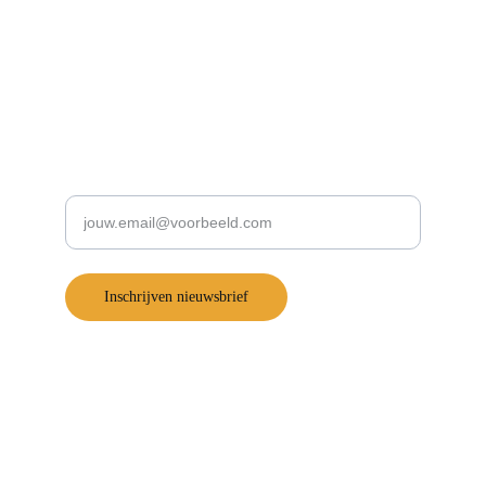
Blijf op de hoogte!
Schrijf je in voor onze nieuwsbrief:
Voer je e-mailadres in
Inschrijven nieuwsbrief
Snel naar
Podcast De Supportorganisatie
Support-Toolbox